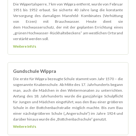
Die Wippertalsperre, 7 km von Wippra entfernt, wurde von Februar
1951 bis 1952 erbaut. Sie sicherte 40 Jahre lang die konstante
Versorgung des damaligen Mansfeld- Kombinates (Verhüttung
von Erzen) mit Brauchwasser. Heute dient sie
dem Hochwasserschutz, der mit der geplanten Errichtung eines
„grünen Hochwasser- Rückhaltebeckens“ am westlichen Ortsrand
verstärkt werden soll.
Weitere Info's
Gundschule Wippra
Die erste für Wippra bezeugte Schule stammt vom Jahr 1570 – die
sogenannte Knabenschule. Ab Mitte des 17. Jahrhunderts begann
man, auch die Mädchen in den Wintermonaten zu unterrichten.
Anfang des 18. Jahrhunderts wurde die ganzjährige Schulpflicht
für Jungen und Mädchen eingeführt, was den Bau einer größeren
Schule in der Bottchenbachstraße möglich machte. Bis zum Bau
einer nächstgrößeren Schule („Angerschule“) im Jahre 1924 und
darüber hinaus wurde die „Bottchenbachschule“ genutzt.
Weitere Info's