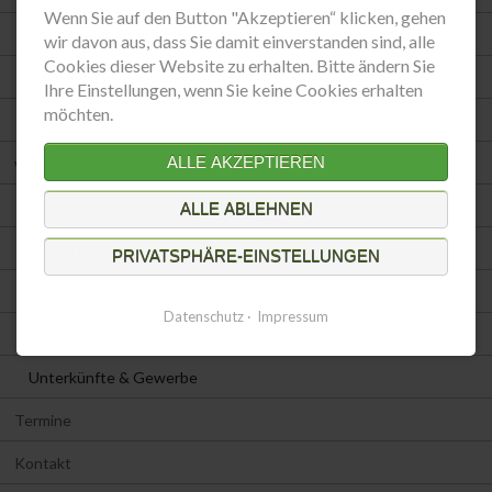
Wenn Sie auf den Button "Akzeptieren“ klicken, gehen
Schutzgemeinschaft Deutscher Wald e.V.
wir davon aus, dass Sie damit einverstanden sind, alle
Cookies dieser Website zu erhalten. Bitte ändern Sie
Harzklub Zweigverein Wippra e.V.
Ihre Einstellungen, wenn Sie keine Cookies erhalten
möchten.
Ski & Freizeitsport e.V.
ALLE AKZEPTIEREN
weitere Infos
Einrichtungen
ALLE ABLEHNEN
Übersicht
PRIVATSPHÄRE-EINSTELLUNGEN
Unser Kindergarten
Datenschutz
Impressum
Unsere Grundschule
Unterkünfte & Gewerbe
Termine
Kontakt