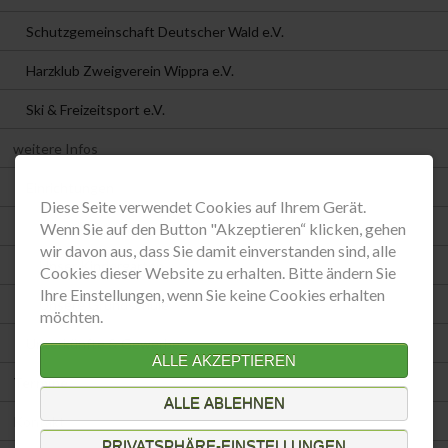
Schutzgemeinschaft Deutscher Wald e.V.
Harzklub Zweigverein Wippra e.V.
Ski & Freizeitsport e.V.
weitere Infos
Einrichtungen
Diese Seite verwendet Cookies auf Ihrem Gerät.
Übersicht
Wenn Sie auf den Button "Akzeptieren“ klicken, gehen
wir davon aus, dass Sie damit einverstanden sind, alle
Unser Kindergarten
Cookies dieser Website zu erhalten. Bitte ändern Sie
Ihre Einstellungen, wenn Sie keine Cookies erhalten
Unsere Grundschule
möchten.
Unterkünfte & Gewerbe
ALLE AKZEPTIEREN
Termine
ALLE ABLEHNEN
Kontakt
PRIVATSPHÄRE-EINSTELLUNGEN