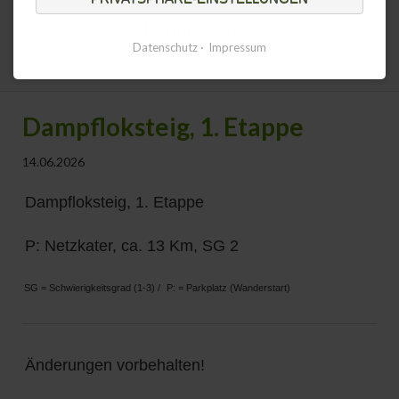
Termin-Details
Datenschutz
Impressum
www.wippra-harz.de
Termine
Termin-Details
Dampfloksteig, 1. Etappe
14.06.2026
Dampfloksteig, 1. Etappe
P: Netzkater, ca. 13 Km, SG 2
SG = Schwierigkeitsgrad (1-3) /
P: = Parkplatz (Wanderstart)
Änderungen vorbehalten!