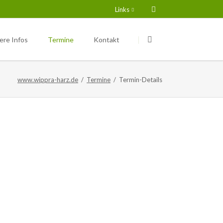
Links
Navigation
Navigation
überspringen
überspringen
ere Infos
Termine
Kontakt
chtungen
www.wippra-harz.de
Termine
Termin-Details
rsicht
er Kindergarten
ere Grundschule
rkünfte & Gewerbe
scher Wald e.V.
pra e.V.