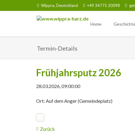
Wippra, Deutschland
+49 34775 20098
ge
Home
Geschicht
Erdgeschic
Termin-Details
Erlebbare G
Tier- & Pfl
Frühjahrsputz 2026
28.03.2026, 09:00:00
Ort: Auf dem Anger (Gemeindeplatz)
Zurück