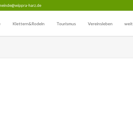
meinde@wippra-harz.de
e
Klettern&Rodeln
Tourismus
Vereinsleben
weit
hte
Übersicht
Rehkitzrettung Wippra
Einri
Übe
eschichte
Der Weg ist das Ziel
Übersicht
Uns
anzenwelt
Wanderungen
SG Grüne Tanne Wippra
Uns
Naturistenstieg
Männerchor Wippra
Unte
Betreuungsforstamt Harz
Schutzgemeinschaft Deut
Unterkünfte & Gewerbe
Harzklub Zweigverein Wip
Unser Wippertalbad
Ski & Freizeitsport e.V.
Unsere Wipperliese