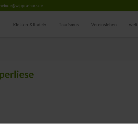
meinde@wippra-harz.de
e
Klettern&Rodeln
Tourismus
Vereinsleben
weit
hte
Übersicht
Rehkitzrettung Wippra
Einri
Übe
eschichte
Der Weg ist das Ziel
Übersicht
Uns
anzenwelt
Wanderungen
SG Grüne Tanne Wippra
Uns
perliese
Naturistenstieg
Männerchor Wippra
Unte
Betreuungsforstamt Harz
Schutzgemeinschaft Deut
Unterkünfte & Gewerbe
Harzklub Zweigverein Wip
Unser Wippertalbad
Ski & Freizeitsport e.V.
Unsere Wipperliese