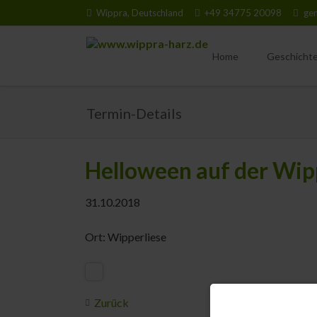
Wippra, Deutschland
+49 34775 20098
ge
Home
Geschicht
Erdgeschic
Termin-Details
Erlebbare G
Tier- & Pfl
Helloween auf der Wip
31.10.2018
Ort: Wipperliese
Zurück