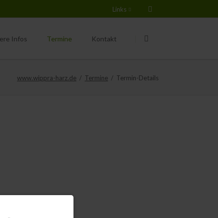
Links
Navigation
Navigation
überspringen
überspringen
ere Infos
Termine
Kontakt
chtungen
www.wippra-harz.de
Termine
Termin-Details
rsicht
er Kindergarten
ere Grundschule
rkünfte & Gewerbe
scher Wald e.V.
pra e.V.