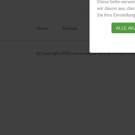
Diese Seite verwe
wir davon aus, das
Sie Ihre Einstellu
Navigation
überspringen
ALLE AK
Home
Sitemap
Impressum
Dat
© Copyright 2026. www.wippra-harz.de All rights re