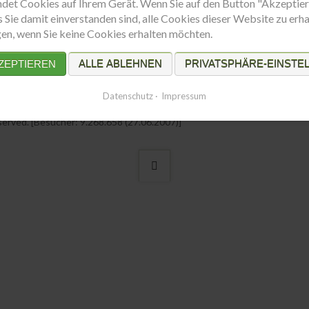
ndet Cookies auf Ihrem Gerät. Wenn Sie auf den Button "Akzeptier
s Sie damit einverstanden sind, alle Cookies dieser Website zu erha
ngen, wenn Sie keine Cookies erhalten möchten.
ZEPTIEREN
ALLE ABLEHNEN
PRIVATSPHÄRE-EINSTE
enschutz
Datenschutz
Impressum
served. [Besucher: 9.268.658 (27.06.2007)]