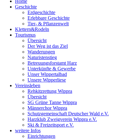
Home
Geschichte
Erdgeschichte
Erlebbare Geschichte
Tier- & Pflanzenwelt
Klettern&Rodeln
Tourismus
Übersicht
Der Weg ist das Ziel
Wanderungen
Naturistenstieg
Betreuungsforstamt Harz
Unterkünfte & Gewerbe
Unser Wippertalbad
Unsere Wipperliese
Vereinsleben
Rehkitzrettung Wippra
Übersicht
SG Grüne Tanne Wippra
Männerchor Wippra
Schutzgemeinschaft Deutscher Wald e.V.
Harzklub Zweigverein Wippra e.V.
Ski & Freizeitsport e.V.
weitere Infos
Einrichtungen