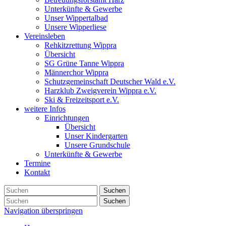
Unterkünfte & Gewerbe
Unser Wippertalbad
Unsere Wipperliese
Vereinsleben
Rehkitzrettung Wippra
Übersicht
SG Grüne Tanne Wippra
Männerchor Wippra
Schutzgemeinschaft Deutscher Wald e.V.
Harzklub Zweigverein Wippra e.V.
Ski & Freizeitsport e.V.
weitere Infos
Einrichtungen
Übersicht
Unser Kindergarten
Unsere Grundschule
Unterkünfte & Gewerbe
Termine
Kontakt
Suchen
Suchen
Navigation überspringen