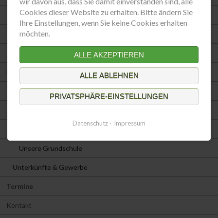
wir davon aus, dass Sie damit einverstanden sind, alle
Cookies dieser Website zu erhalten. Bitte ändern Sie
Schutzgemeinschaft Deutscher Wald e.V.
Ihre Einstellungen, wenn Sie keine Cookies erhalten
möchten.
Harzklub Zweigverein Wippra e.V.
Ski & Freizeitsport e.V.
ALLE AKZEPTIEREN
weitere Infos
ALLE ABLEHNEN
Einrichtungen
PRIVATSPHÄRE-EINSTELLUNGEN
Übersicht
Datenschutz
Impressum
Unser Kindergarten
Unsere Grundschule
Unterkünfte & Gewerbe
Termine
Kontakt