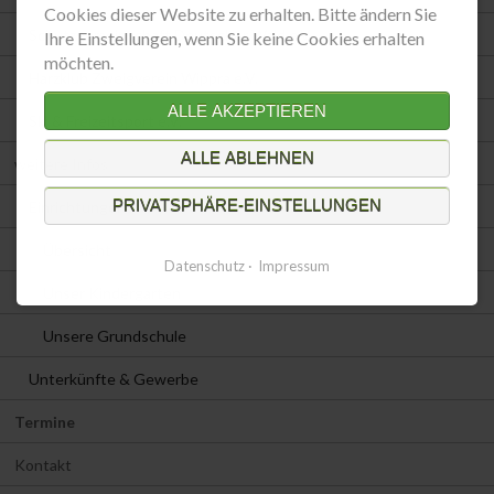
Cookies dieser Website zu erhalten. Bitte ändern Sie
Schutzgemeinschaft Deutscher Wald e.V.
Ihre Einstellungen, wenn Sie keine Cookies erhalten
möchten.
Harzklub Zweigverein Wippra e.V.
ALLE AKZEPTIEREN
Ski & Freizeitsport e.V.
ALLE ABLEHNEN
weitere Infos
PRIVATSPHÄRE-EINSTELLUNGEN
Einrichtungen
Übersicht
Datenschutz
Impressum
Unser Kindergarten
Unsere Grundschule
Unterkünfte & Gewerbe
Termine
Kontakt