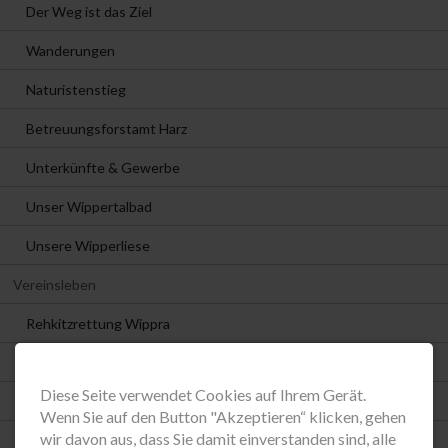
Der Weg ist das Ziel
Wanderungen
Naturistenstieg
Betreuungsforstamt Harz
Unterkünfte & Gewerbe
Unser Wippertalbad
Unsere Wipperliese
Vereinsleben
Rehkitzrettung Wippra
Übersicht
Diese Seite verwendet Cookies auf Ihrem Gerät.
SG Grüne Tanne Wippra
Wenn Sie auf den Button "Akzeptieren“ klicken, gehen
wir davon aus, dass Sie damit einverstanden sind, alle
Männerchor Wippra