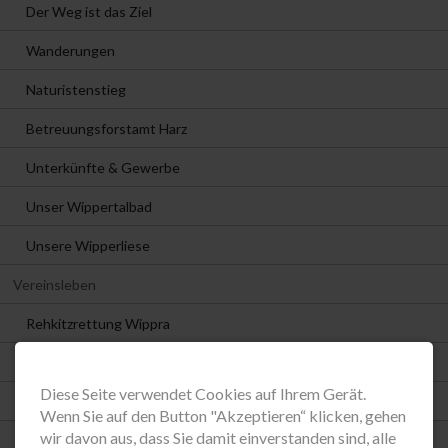
Der Weg ist das Ziel
Wanderungen
Naturistenstieg
Betreuungsforstamt Harz
Unterkünfte & Gewerbe
Unser Wippertalbad
Unsere Wipperliese
Vereinsleben
Rehkitzrettung Wippra
Übersicht
Diese Seite verwendet Cookies auf Ihrem Gerät.
SG Grüne Tanne Wippra
Wenn Sie auf den Button "Akzeptieren“ klicken, gehen
wir davon aus, dass Sie damit einverstanden sind, alle
Männerchor Wippra