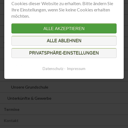
Cookies dieser Website zu erhalten. Bitte ändern Sie
Schutzgemeinschaft Deutscher Wald e.V.
Ihre Einstellungen, wenn Sie keine Cookies erhalten
möchten.
Harzklub Zweigverein Wippra e.V.
ALLE AKZEPTIEREN
Ski & Freizeitsport e.V.
ALLE ABLEHNEN
weitere Infos
PRIVATSPHÄRE-EINSTELLUNGEN
Einrichtungen
Übersicht
Datenschutz
Impressum
Unser Kindergarten
Unsere Grundschule
Unterkünfte & Gewerbe
Termine
Kontakt