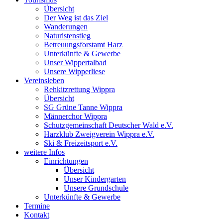
Übersicht
Der Weg ist das Ziel
Wanderungen
Naturistenstieg
Betreuungsforstamt Harz
Unterkünfte & Gewerbe
Unser Wippertalbad
Unsere Wipperliese
Vereinsleben
Rehkitzrettung Wippra
Übersicht
SG Grüne Tanne Wippra
Männerchor Wippra
Schutzgemeinschaft Deutscher Wald e.V.
Harzklub Zweigverein Wippra e.V.
Ski & Freizeitsport e.V.
weitere Infos
Einrichtungen
Übersicht
Unser Kindergarten
Unsere Grundschule
Unterkünfte & Gewerbe
Termine
Kontakt