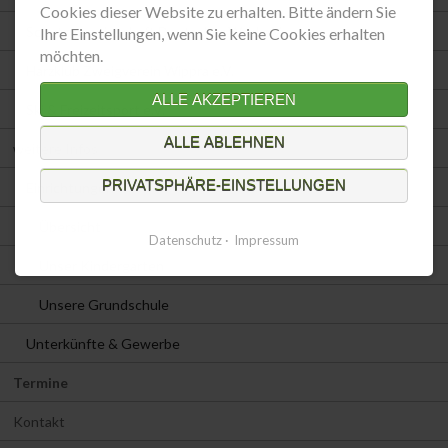
Cookies dieser Website zu erhalten. Bitte ändern Sie
Schutzgemeinschaft Deutscher Wald e.V.
Ihre Einstellungen, wenn Sie keine Cookies erhalten
möchten.
Harzklub Zweigverein Wippra e.V.
ALLE AKZEPTIEREN
Ski & Freizeitsport e.V.
ALLE ABLEHNEN
weitere Infos
PRIVATSPHÄRE-EINSTELLUNGEN
Einrichtungen
Übersicht
Datenschutz
Impressum
Unser Kindergarten
Unsere Grundschule
Unterkünfte & Gewerbe
Termine
Kontakt