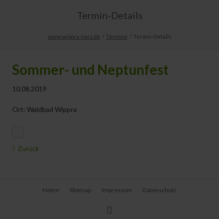
Termin-Details
www.wippra-harz.de
Termine
Termin-Details
Sommer- und Neptunfest
10.08.2019
Ort: Waldbad Wippra
Zurück
Navigation
Home
Sitemap
Impressum
Datenschutz
überspringen