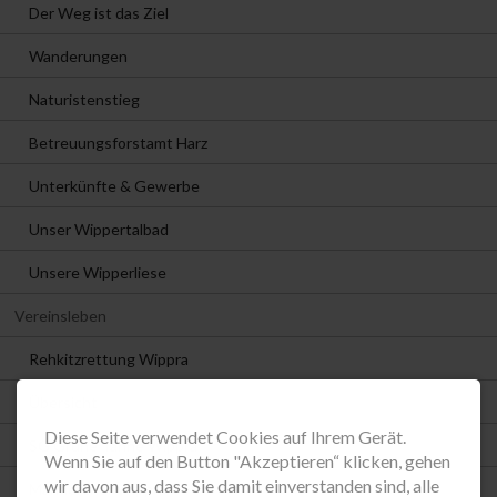
Der Weg ist das Ziel
Wanderungen
Naturistenstieg
Betreuungsforstamt Harz
Unterkünfte & Gewerbe
Unser Wippertalbad
Unsere Wipperliese
Vereinsleben
Rehkitzrettung Wippra
Übersicht
Diese Seite verwendet Cookies auf Ihrem Gerät.
SG Grüne Tanne Wippra
Wenn Sie auf den Button "Akzeptieren“ klicken, gehen
wir davon aus, dass Sie damit einverstanden sind, alle
Männerchor Wippra