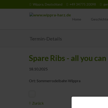
Wippra, Deutschland
+49 34775 20098
ge
Home
Geschicht
Erdgeschic
Termin-Details
Erlebbare G
Tier- & Pfl
Spare Ribs - all you can
18.10.2025
Ort: Sommerrodelbahn Wippra
Zurück