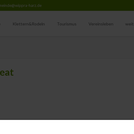
meinde@wippra-harz.de
e
Klettern&Rodeln
Tourismus
Vereinsleben
weit
hte
Übersicht
Rehkitzrettung Wippra
Einri
Übe
eschichte
Der Weg ist das Ziel
Übersicht
Uns
anzenwelt
Wanderungen
SG Grüne Tanne Wippra
Uns
 eat
Naturistenstieg
Männerchor Wippra
Unte
Betreuungsforstamt Harz
Schutzgemeinschaft Deut
Unterkünfte & Gewerbe
Harzklub Zweigverein Wip
Unser Wippertalbad
Ski & Freizeitsport e.V.
Unsere Wipperliese