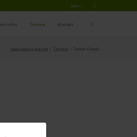
Links
Navigation
Navigation
überspringen
überspringen
ere Infos
Termine
Kontakt
chtungen
www.wippra-harz.de
Termine
Termin-Details
rsicht
er Kindergarten
ere Grundschule
rkünfte & Gewerbe
scher Wald e.V.
pra e.V.