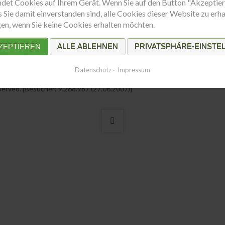
ndet Cookies auf Ihrem Gerät. Wenn Sie auf den Button "Akzeptier
s Sie damit einverstanden sind, alle Cookies dieser Website zu erha
ngen, wenn Sie keine Cookies erhalten möchten.
ZEPTIEREN
ALLE ABLEHNEN
PRIVATSPHÄRE-EINSTE
enschutz
Datenschutz
Impressum
served. [Besucher: 9.268.987 (27.06.2007)]