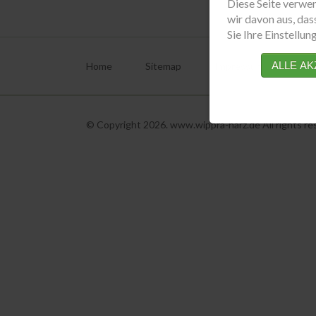
Diese Seite verwe
wir davon aus, das
Sie Ihre Einstellu
Navigation
überspringen
ALLE AK
Home
Sitemap
Impressum
Dat
© Copyright 2026. www.wippra-harz.de All rights re