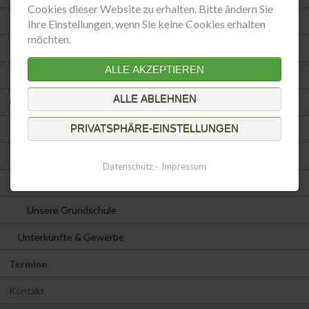
Cookies dieser Website zu erhalten. Bitte ändern Sie
Schutzgemeinschaft Deutscher Wald e.V.
Ihre Einstellungen, wenn Sie keine Cookies erhalten
möchten.
Harzklub Zweigverein Wippra e.V.
ALLE AKZEPTIEREN
Ski & Freizeitsport e.V.
ALLE ABLEHNEN
weitere Infos
PRIVATSPHÄRE-EINSTELLUNGEN
Einrichtungen
Übersicht
Datenschutz
Impressum
Unser Kindergarten
Unsere Grundschule
Unterkünfte & Gewerbe
Termine
Kontakt