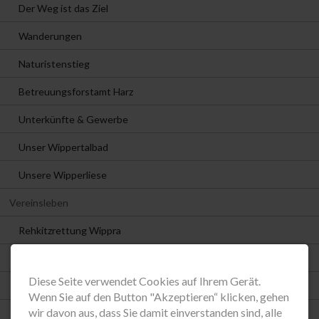
Der Weg ist das Ziel
Wanderungen
Naturistenstieg
Betreuungsforstamt Harz
Unterkünfte & Gewerbe
Unser Wippertalbad
Unsere Wipperliese
Vereinsleben
Rehkitzrettung Wippra
Übersicht
Diese Seite verwendet Cookies auf Ihrem Gerät.
SG Grüne Tanne Wippra
Wenn Sie auf den Button "Akzeptieren“ klicken, gehen
wir davon aus, dass Sie damit einverstanden sind, alle
Männerchor Wippra